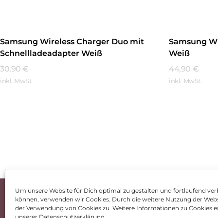
Samsung Wireless Charger Duo mit
Samsung Wi
Schnellladeadapter Weiß
Weiß
30,90
€
44,90
€
inkl. MwSt.
inkl. MwSt.
Mehr Erfahren
Mehr Erfa
Um unsere Website für Dich optimal zu gestalten und fortlaufend ver
können, verwenden wir Cookies. Durch die weitere Nutzung der Web
Impressum
AGB
Dat
der Verwendung von Cookies zu. Weitere Informationen zu Cookies er
unserer Datenschutzerklärung.