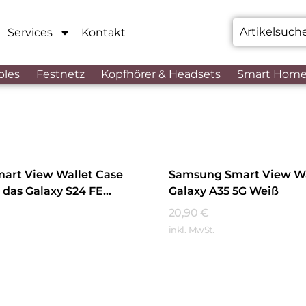
Services
Kontakt
bles
Festnetz
Kopfhörer & Headsets
Smart Hom
art View Wallet Case
Samsung Smart View Wa
r das Galaxy S24 FE
Galaxy A35 5G Weiß
20,90
€
inkl. MwSt.
hren
Mehr Erfahren