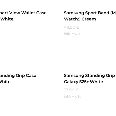
art View Wallet Case
Samsung Sport Band (M/
 White
Watch9 Cream
49,90
€
inkl. MwSt.
hren
Mehr Erfahren
anding Grip Case
Samsung Standing Grip
White
Galaxy S25+ White
23,90
€
inkl. MwSt.
hren
Mehr Erfahren