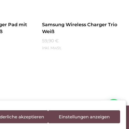
ger Pad mit
Samsung Wireless Charger Trio
ß
Weiß
59,90
€
inkl. MwSt.
Mehr Erfahren
derliche akzeptieren
Einstellungen anzeigen
rieentsorgung
Newsletter