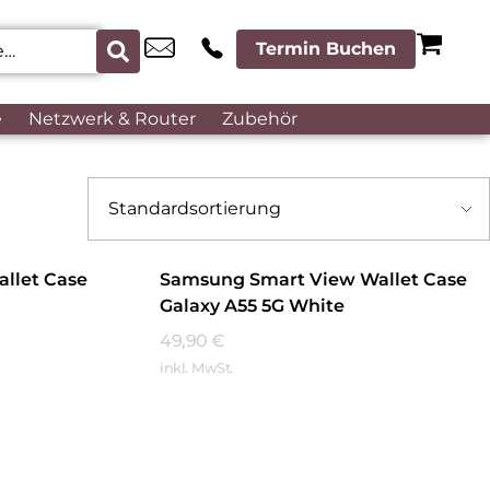
Termin Buchen
e
Netzwerk & Router
Zubehör
llet Case
Samsung Smart View Wallet Case
Galaxy A55 5G White
49,90
€
inkl. MwSt.
Mehr Erfahren