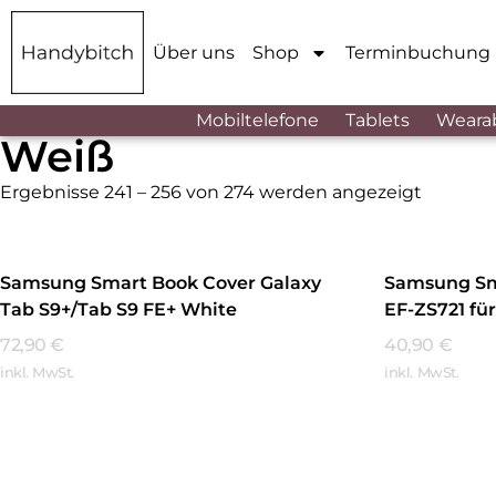
Über uns
Shop
Terminbuchung
Mobiltelefone
Tablets
Weara
Weiß
Ergebnisse 241 – 256 von 274 werden angezeigt
Samsung Smart Book Cover Galaxy
Samsung Sm
Tab S9+/Tab S9 FE+ White
EF-ZS721 fü
White
72,90
€
40,90
€
inkl. MwSt.
inkl. MwSt.
Mehr Erfahren
Mehr Erfa