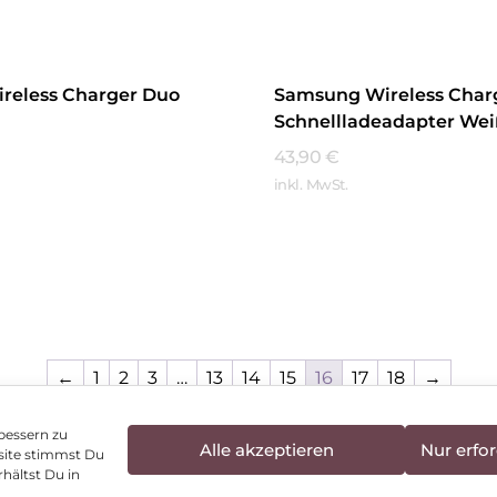
reless Charger Duo
Samsung Wireless Char
Schnellladeadapter Wei
43,90
€
inkl. MwSt.
hren
Mehr Erfahren
←
1
2
3
…
13
14
15
16
17
18
→
bessern zu
Alle akzeptieren
Nur erfor
site stimmst Du
enschutz
Vertrag widerrufen
Hinweis zur Batte
hältst Du in