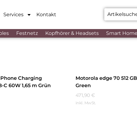
Services
Kontakt
bles
Festnetz
Kopfhörer & Headsets
Smart Hom
l Phone Charging
Motorola edge 70 512 G
B-C 60W 1,65 m Grün
Green
471,90
€
inkl. MwSt.
hren
Mehr Erfahren