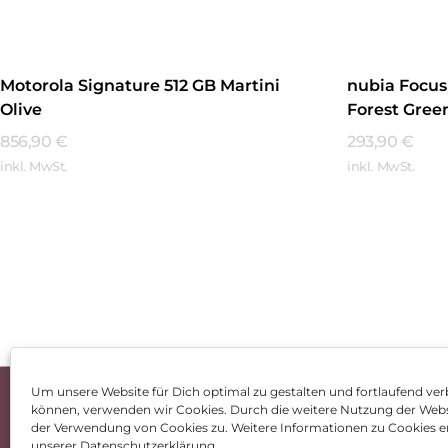
Motorola Signature 512 GB Martini
nubia Focus 
Olive
Forest Gree
856,90
€
293,90
€
inkl. MwSt.
inkl. MwSt.
Mehr Erfahren
Mehr Erfa
Um unsere Website für Dich optimal zu gestalten und fortlaufend ver
können, verwenden wir Cookies. Durch die weitere Nutzung der Web
Impressum
AGB
Dat
der Verwendung von Cookies zu. Weitere Informationen zu Cookies er
unserer Datenschutzerklärung.