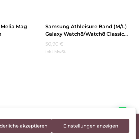
 Melia Mag
Samsung Athleisure Band (M/L)
e
Galaxy Watch8/Watch8 Classic
Green
50,90
€
inkl. MwSt.
Mehr Erfahren
derliche akzeptieren
Einstellungen anzeigen
rieentsorgung
Newsletter