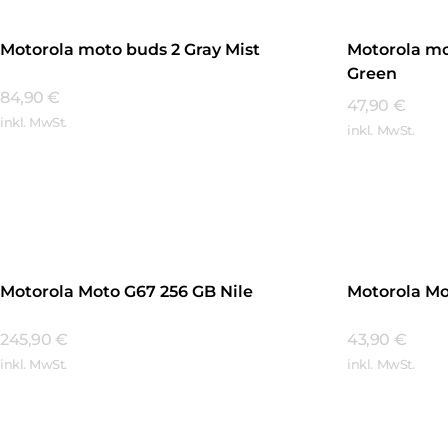
Motorola moto buds 2 Gray Mist
Motorola mo
Green
84,90
€
47,90
€
inkl. MwSt.
inkl. MwSt.
Mehr Erfahren
Mehr Erfa
Motorola Moto G67 256 GB Nile
Motorola Mo
245,90
€
43,90
€
inkl. MwSt.
inkl. MwSt.
Mehr Erfahren
Mehr Erfa