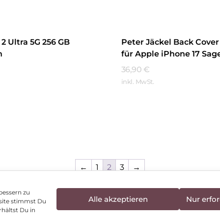
2 Ultra 5G 256 GB
Peter Jäckel Back Cover
n
für Apple iPhone 17 Sag
36,90
€
inkl. MwSt.
hren
Mehr Erfahren
←
1
2
3
→
bessern zu
Alle akzeptieren
Nur erfor
site stimmst Du
enschutz
Vertrag widerrufen
Hinweis zur Batte
hältst Du in