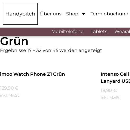
Über uns
Shop
Terminbuchung
Mobiltelefone
Tablets
Weara
Grün
Ergebnisse 17 – 32 von 45 werden angezeigt
imoo Watch Phone Z1 Grün
Intenso Cel
Lanyard US
139,90
€
18,90
€
inkl. MwSt.
inkl. MwSt.
Mehr Erfahren
Mehr Erfa