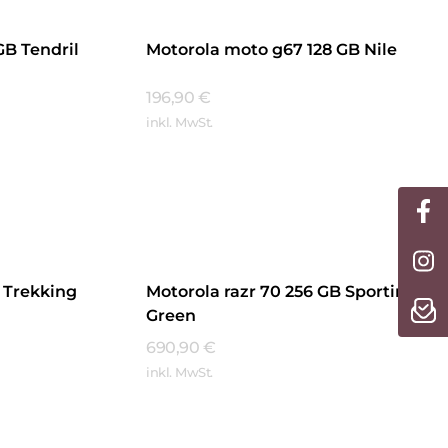
GB Tendril
Motorola moto g67 128 GB Nile
196,90
€
inkl. MwSt.
Mehr Erfahren
 Trekking
Motorola razr 70 256 GB Sporting
Green
690,90
€
inkl. MwSt.
Mehr Erfahren