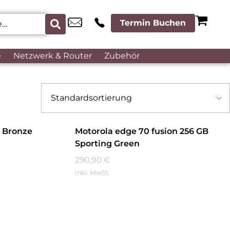
Termin Buchen
e
Netzwerk & Router
Zubehör
B Bronze
Motorola edge 70 fusion 256 GB
Sporting Green
290,90
€
inkl. MwSt.
Mehr Erfahren