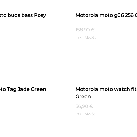
to buds bass Posy
Motorola moto g06 256 
158,90
€
inkl. MwSt.
Mehr Erfahren
hren
to Tag Jade Green
Motorola moto watch fit
Green
56,90
€
inkl. MwSt.
hren
Mehr Erfahren