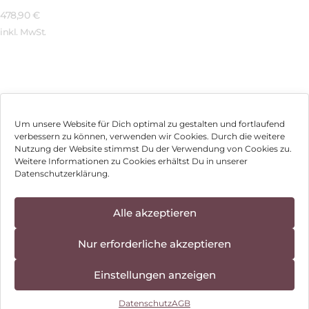
478,90
€
inkl. MwSt.
Mehr Erfahren
Um unsere Website für Dich optimal zu gestalten und fortlaufend
verbessern zu können, verwenden wir Cookies. Durch die weitere
Nutzung der Website stimmst Du der Verwendung von Cookies zu.
Impressum
Weitere Informationen zu Cookies erhältst Du in unserer
Datenschutzerklärung.
AGB
Datenschutz
Alle akzeptieren
Vertrag widerrufen
Nur erforderliche akzeptieren
Hinweis zur Batterieentsorgung
Einstellungen anzeigen
Newsletter
Datenschutz
AGB
©
2026
, Brodos AG – All Rights Reserved.