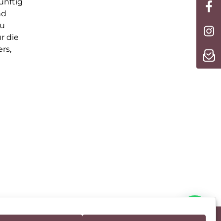
ünftig
nd
zu
r die
rs,