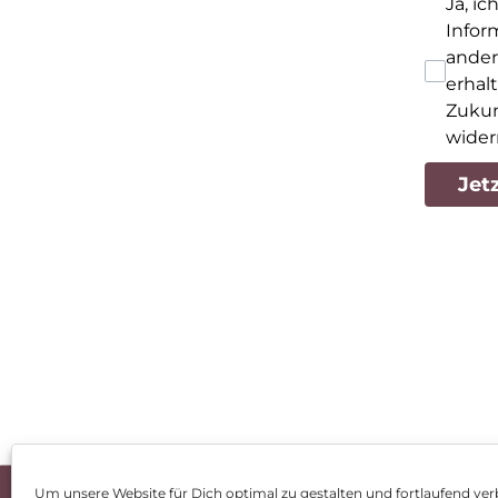
Ja, i
Infor
ander
erhal
Zukun
wider
Jet
Um unsere Website für Dich optimal zu gestalten und fortlaufend ver